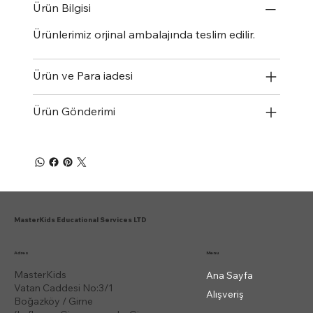
Ürün Bilgisi
Ürünlerimiz orjinal ambalajında teslim edilir.
Ürün ve Para iadesi
Ürün Gönderimi
MasterKids Educational Services LTD
Menu
Adres
MasterKids
Ana Sayfa
Vatan Caddesi No:3/1
Alışveriş
Boğazköy / Girne