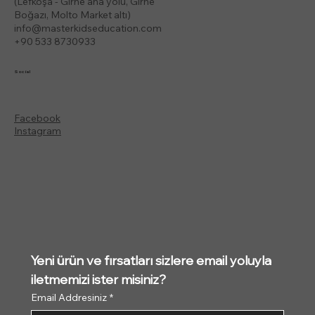
(Lefkoşa - Girne ana yolu, Girne
Boğazı, Molto Market altı)
info@masterkidseducation.com
+90 533 8730933
Social
Facebook
Instagram
Yeni ürün ve fırsatları sizlere email yoluyla 
iletmemizi ister misiniz?
Email Addresiniz
*