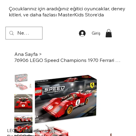
Çocuklarınız için aradığınız eğitici oyuncaklar, deney
kitleri, ve daha fazlası MasterKids Store'da
Giriş
Ana Sayfa
>
76906 LEGO Speed Champions 1970 Ferrari 512 M
LEGO® is a trademark of
the LEGO Group of