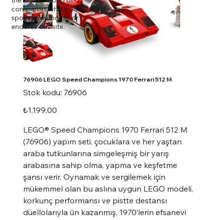
companies which does not
sponsor, authorize or
endorse this site.
76906 LEGO Speed Champions 1970 Ferrari 512 M
Stok
Stok kodu:
76906
kodu:
76906
Fiyat
₺1.199,00
LEGO® Speed Champions 1970 Ferrari 512 M
(76906) yapım seti, çocuklara ve her yaştan
araba tutkunlarına simgeleşmiş bir yarış
arabasına sahip olma, yapma ve keşfetme
şansı verir. Oynamak ve sergilemek için
mükemmel olan bu aslına uygun LEGO modeli,
korkunç performansı ve pistte destansı
düellolarıyla ün kazanmış, 1970’lerin efsanevi