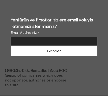
Yeni ürün ve fırsatları sizlere email yoluyla 
iletmemizi ister misiniz?
Email Addresiniz
*
Gönder
© MasterKids Education Web
LEGO® is a trademark of the LEGO
Team
Group of companies which does
not sponsor, authorize or endorse
this site.