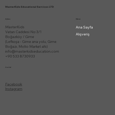
MasterKids Educational Services LTD
Menu
Adres
MasterKids
Ana Sayfa
Vatan Caddesi No:3/1
Alışveriş
Boğazköy / Girne
(Lefkoşa - Girne ana yolu, Girne
Boğazı, Molto Market altı)
info@masterkidseducation.com
+90 533 8730933
Social
Facebook
Instagram