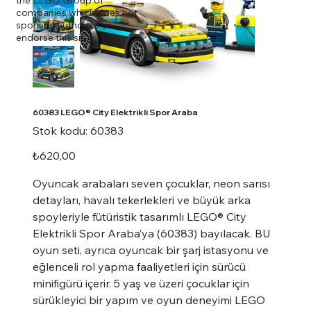
companies which does not
sponsor, authorize or
endorse this site.
60383 LEGO® City Elektrikli Spor Araba
Stok
Stok kodu:
60383
kodu:
60383
Fiyat
₺620,00
Oyuncak arabaları seven çocuklar, neon sarısı
detayları, havalı tekerlekleri ve büyük arka
spoyleriyle fütüristik tasarımlı LEGO® City
Elektrikli Spor Araba’ya (60383) bayılacak. BU
oyun seti, ayrıca oyuncak bir şarj istasyonu ve
eğlenceli rol yapma faaliyetleri için sürücü
minifigürü içerir. 5 yaş ve üzeri çocuklar için
sürükleyici bir yapım ve oyun deneyimi LEGO