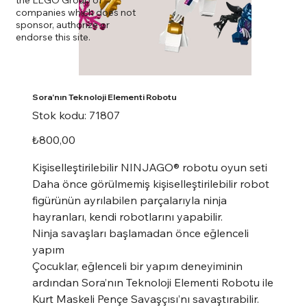
companies which does not
sponsor, authorize or
endorse this site.
Sora'nın Teknoloji Elementi Robotu
Stok
Stok kodu:
71807
kodu:
71807
Fiyat
₺800,00
Kişiselleştirilebilir NINJAGO® robotu oyun seti
Daha önce görülmemiş kişiselleştirilebilir robot
figürünün ayrılabilen parçalarıyla ninja
hayranları, kendi robotlarını yapabilir.
Ninja savaşları başlamadan önce eğlenceli
yapım
Çocuklar, eğlenceli bir yapım deneyiminin
ardından Sora’nın Teknoloji Elementi Robotu ile
Kurt Maskeli Pençe Savaşçısı’nı savaştırabilir.