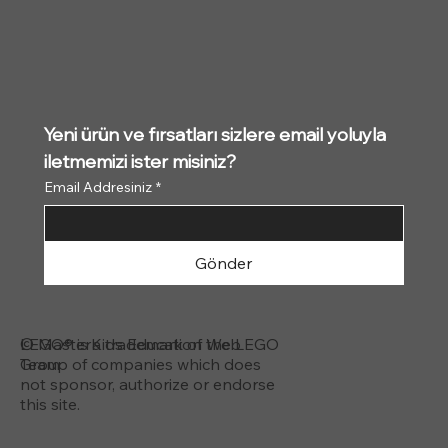
Yeni ürün ve fırsatları sizlere email yoluyla 
iletmemizi ister misiniz?
Email Addresiniz
*
Gönder
© MasterKids Education Web
LEGO® is a trademark of the LEGO
Team
Group of companies which does
not sponsor, authorize or endorse
this site.