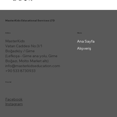
MasterKids Educational Services LTD
Menu
Adres
MasterKids
Ana Sayfa
Vatan Caddesi No:3/1
Alışveriş
Boğazköy / Girne
(Lefkoşa - Girne ana yolu, Girne
Boğazı, Molto Market altı)
info@masterkidseducation.com
+90 533 8730933
Social
Facebook
Instagram