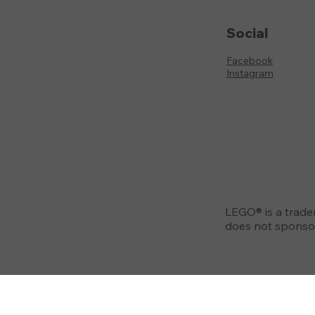
Social
Facebook
Instagram
LEGO® is a trad
does not sponsor,