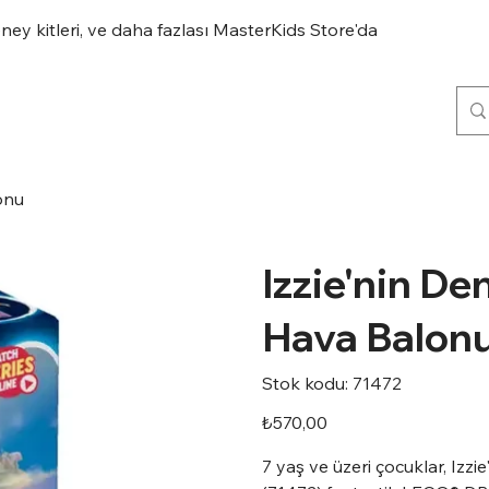
eney kitleri, ve daha fazlası MasterKids Store'da
onu
Izzie'nin De
Hava Balon
Stok
Stok kodu:
71472
kodu:
71472
Fiyat
₺570,00
7 yaş ve üzeri çocuklar, Iz