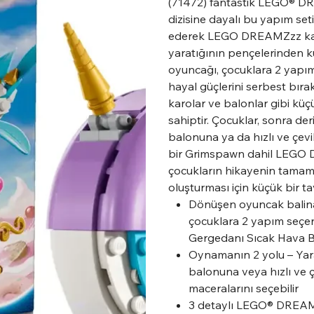
(71472) fantastik LEGO® DR
dizisine dayalı bu yapım seti
ederek LEGO DREAMZzz kahr
yaratığının pençelerinden 
oyuncağı, çocuklara 2 yapı
hayal güçlerini serbest bıra
karolar ve balonlar gibi küç
sahiptir. Çocuklar, sonra de
balonuna ya da hızlı ve çev
bir Grimspawn dahil LEGO DR
çocukların hikayenin tamamı
oluşturması için küçük bir ta
Dönüşen oyuncak balina f
çocuklara 2 yapım seç
Gergedanı Sıcak Hava Bal
Oynamanın 2 yolu – Yara
balonuna veya hızlı ve 
maceralarını seçebilir
3 detaylı LEGO® DREAMZzz