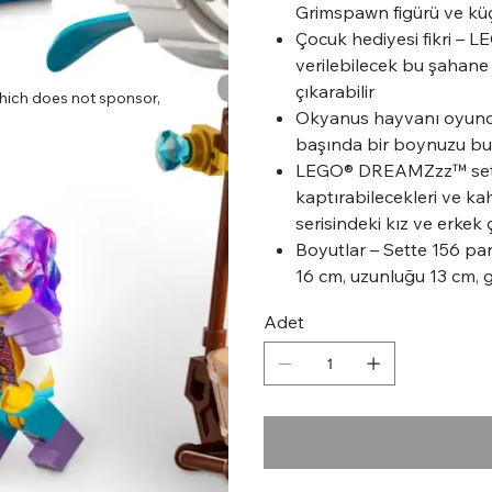
Grimspawn figürü ve küç
Çocuk hediyesi fikri –
verilebilecek bu şahane
çıkarabilir
ich does not sponsor,
Okyanus hayvanı oyuncağ
başında bir boynuzu bu
LEGO® DREAMZzz™ setler
kaptırabilecekleri ve k
serisindeki kız ve erkek
Boyutlar – Sette 156 pa
16 cm, uzunluğu 13 cm, ge
Adet