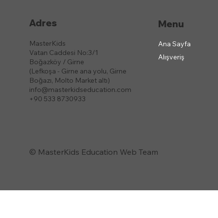
Adres
Menu
MasterKids
Ana Sayfa
Vatan Caddesi No:3/1
Alışveriş
Boğazköy / Girne
(Lefkoşa - Girne ana yolu, Girne
Boğazı, Molto Market altı)
info@masterkidseducation.com
+90 533 8730933
© MasterKids Education Web Team