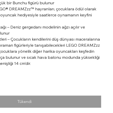
ük bir Bunchu figürü bulunur
 LEGO® DREAMZzz™ hayranları, çocuklara ödül olarak
 oyuncak hediyesiyle saatlerce oynamanın keyfini
ı – Deniz gergedanı modelinin ağzı açılır ve
lunur
i – Çocukların kendilerini düş dünyası maceralarına
ahraman figürleriyle tanışabilecekleri LEGO DREAMZzz
 çocuklara yönelik diğer harika oyuncakları keşfedin
rça bulunur ve sıcak hava balonu modunda yüksekliği
nişliği 14 cm’dir.
Tükendi