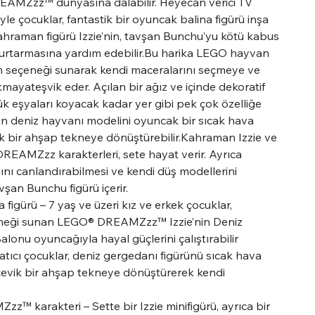
EAMZzz™ dünyasına dalabilir. Heyecan verici TV
yle çocuklar, fantastik bir oyuncak balina figürü inşa
aman figürü Izzie’nin, tavşan Bunchu’yu kötü kabus
kurtarmasına yardım edebilir.Bu harika LEGO hayvan
m seçeneği sunarak kendi maceralarını seçmeye ve
kmayateşvik eder. Açılan bir ağız ve içinde dekoratif
ük eşyaları koyacak kadar yer gibi pek çok özelliğe
rin deniz hayvanı modelini oyuncak bir sıcak hava
ik bir ahşap tekneye dönüştürebilir.Kahraman Izzie ve
EAMZzz karakterleri, sete hayat verir. Ayrıca
nı canlandırabilmesi ve kendi düş modellerini
vşan Bunchu figürü içerir.
igürü – 7 yaş ve üzeri kız ve erkek çocuklar,
eneği sunan LEGO® DREAMZzz™ Izzie’nin Deniz
onu oyuncağıyla hayal güçlerini çalıştırabilir
tıcı çocuklar, deniz gergedanı figürünü sıcak hava
çevik bir ahşap tekneye dönüştürerek kendi
™ karakteri – Sette bir Izzie minifigürü, ayrıca bir