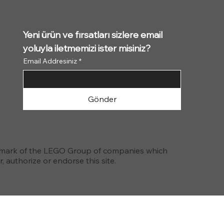
Yeni ürün ve fırsatları sizlere email 
yoluyla iletmemizi ister misiniz?
Email Addresiniz
*
Gönder
emark of the LEGO Group of companies which
 authorize or endorse this site.