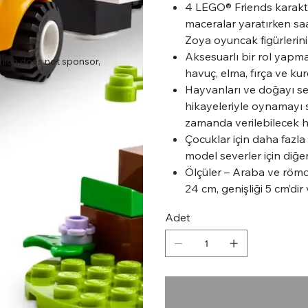
4 LEGO® Friends karakter
maceralar yaratırken saa
Zoya oyuncak figürlerinin 
Aksesuarlı bir rol yapma
ich does not sponsor,
havuç, elma, fırça ve ku
Hayvanları ve doğayı se
hikayeleriyle oynamayı 
zamanda verilebilecek ha
Çocuklar için daha fazla
model severler için diğer 
Ölçüler – Araba ve römo
24 cm, genişliği 5 cm’di
Adet