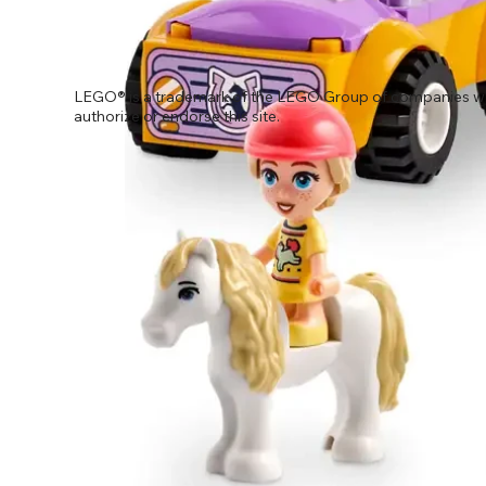
LEGO® is a trademark of the LEGO Group of companies wh
authorize or endorse this site.