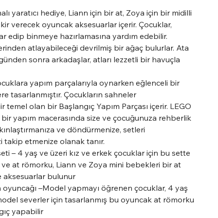
 yaratıcı hediye, Liann için bir at, Zoya için bir midilli
ikir verecek oyuncak aksesuarlar içerir. Çocuklar,
mar edip binmeye hazırlamasına yardım edebilir.
erinden atlayabileceği devrilmiş bir ağaç bulurlar. Ata
günden sonra arkadaşlar, atları lezzetli bir havuçla
cuklara yapım parçalarıyla oynarken eğlenceli bir
e tasarlanmıştır. Çocukların sahneler
ir temel olan bir Başlangıç Yapım Parçası içerir. LEGO
l bir yapım macerasında size ve çocuğunuza rehberlik
akınlaştırmanıza ve döndürmenize, setleri
 takip etmenize olanak tanır.
ti – 4 yaş ve üzeri kız ve erkek çocuklar için bu sette
a ve at römorku, Liann ve Zoya mini bebekleri bir at
 ve aksesuarlar bulunur
ım oyuncağı –Model yapmayı öğrenen çocuklar, 4 yaş
model severler için tasarlanmış bu oyuncak at römorku
gıç yapabilir