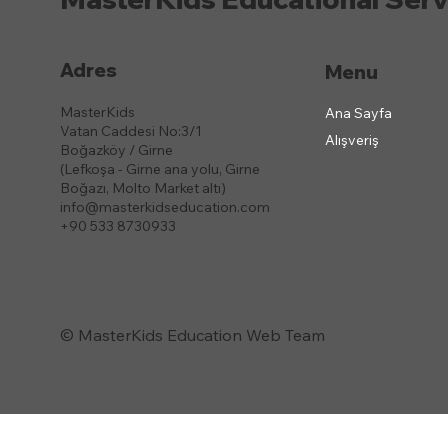
Adres
Menu
MasterKids
Ana Sayfa
Vatan Caddesi No:3/1
Alışveriş
Boğazköy / Girne
(Lefkoşa - Girne ana yolu, Girne
Boğazı, Molto Market altı)
info@masterkidseducation.com
+90 533 8730933
© MasterKids Education Web Team