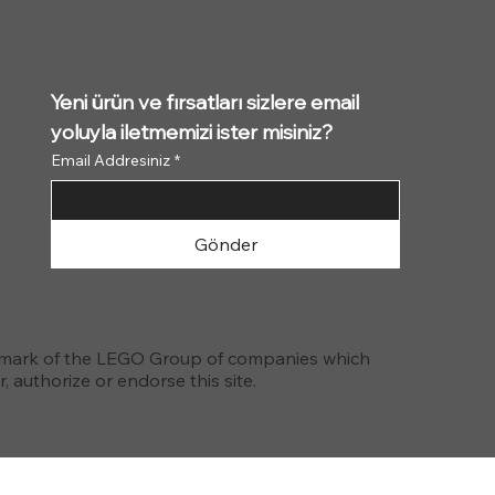
Yeni ürün ve fırsatları sizlere email 
yoluyla iletmemizi ister misiniz?
Email Addresiniz
*
Gönder
emark of the LEGO Group of companies which
 authorize or endorse this site.