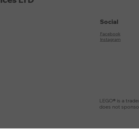
Social
Facebook
Instagram
LEGO® is a trad
does not sponsor,