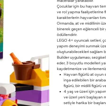
maceralar yaratabilir.
Çocuklar için bu hayvan temalı
ve rol yapma faaliyetlerine f
karakterlerin hayvanları tı
Ormanda, at ve midillinin üz
binerek geçen eğlenceli bir 
ödüllendirir.
LEGO 4+ oyuncak setleri, ço
yapım deneyimi sunmak üzer
oluşturabilecekleri sağlam b
Builder uygulaması, sezgise
eder, 3 boyutlu modelleri y
kaydetmenize ve ilerlemenizi
Hayvan figürlü at oyun se
inşa edilebilen bir arab
figürü, bir midilli figürü
4 yaş ve üzeri için yap
ve üzeri yeni başlayan 
setiyle harika bir başlan