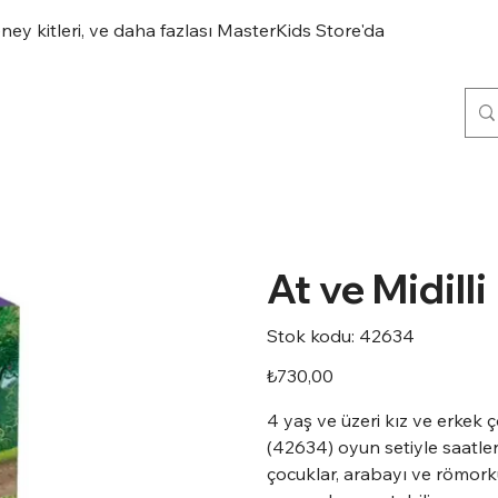
eney kitleri, ve daha fazlası MasterKids Store'da
At ve Midill
Stok
Stok kodu:
42634
kodu:
42634
Fiyat
₺730,00
4 yaş ve üzeri kız ve erkek 
(42634) oyun setiyle saatler
çocuklar, arabayı ve römorku