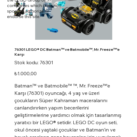
companies which does not
sponsor, authorize or
endorse this site.
76301 LEGO® DC Batman™ ve Batmobile™, Mr. Freeze™’e
Karşı
Stok
Stok kodu:
76301
kodu:
76301
Fiyat
₺1.000,00
Batman™ ve Batmobile™ ™, Mr. Freeze™’e
Karşı (76301) oyuncağı, 4 yaş ve üzeri
çocukların Süper Kahraman maceralarını
canlandırırken yapım becerilerini
geliştirmelerine yardımcı olmak için tasarlanmış
yaratıcı bir LEGO® setidir. LEGO DC oyun seti,
okul öncesi yaştaki çocuklar ve Batman'in ve
havalı araçların genç hayranları için uygulamalı