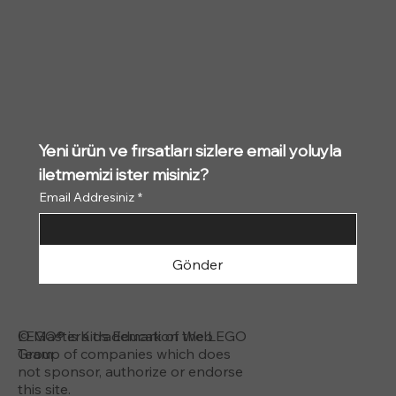
Yeni ürün ve fırsatları sizlere email yoluyla 
iletmemizi ister misiniz?
Email Addresiniz
*
Gönder
© MasterKids Education Web
LEGO® is a trademark of the LEGO
Team
Group of companies which does
not sponsor, authorize or endorse
this site.