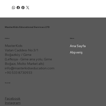
MasterKids Educational Services LTD
Menu
Adres
MasterKids
Ana Sayfa
Vatan Caddesi No:3/1
Alışveriş
Boğazköy / Girne
(Lefkoşa - Girne ana yolu, Girne
Boğazı, Molto Market altı)
info@masterkidseducation.com
+90 533 8730933
Social
Facebook
Instagram