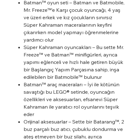
Batman™ oyun seti – Batman ve Batmobile,
Mr. Freeze™’e Karşı çocuk oyuncağı, 4 yaş
ve üzeri erkek ve kız çocukların sınırsız
Süper Kahraman maceralarının keyfini
çıkarırken model yapmayı öğrenmelerine
yardımcı olur
Süper Kahraman oyuncakları – Bu sette Mr.
Freeze™ ve Batman™ minifigürleri, ayrıca
yapımı eğlenceli ve hızlı hale getiren büyük
bir Başlangıç Yapım Parçasına sahip, inşa
edilebilen bir Batmobile™ bulunur
Batman™ araç maceraları – İyi ile kötünün
savaştığı bu LEGO® setinde, oyuncağın
özellikleri ve aksesuarları, efsanevi Süper
Kahraman ile yaratıcı rol oyunlarını teşvik
eder
Orijinal aksesuarlar – Sette bir Batarang™, 2
buz parçalı buz atıcı, çubuklu dondurma ve
ateş etmeyen bir buz silahı, ayrıca