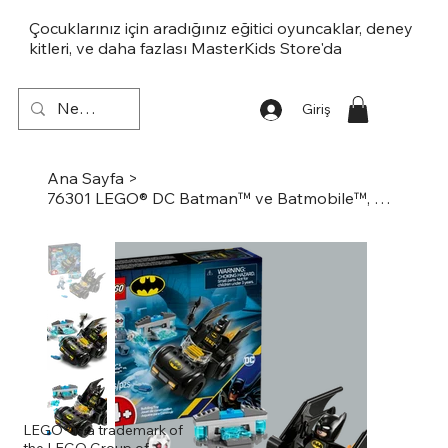
Çocuklarınız için aradığınız eğitici oyuncaklar, deney
kitleri, ve daha fazlası MasterKids Store'da
Giriş
Ana Sayfa
>
76301 LEGO® DC Batman™ ve Batmobile™, Mr. Freeze™’e Karşı
LEGO® is a trademark of
the LEGO Group of