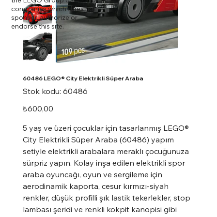
companies which does not
sponsor, authorize or
endorse this site.
60486 LEGO® City Elektrikli Süper Araba
Stok
Stok kodu:
60486
kodu:
60486
Fiyat
₺600,00
5 yaş ve üzeri çocuklar için tasarlanmış LEGO®
City Elektrikli Süper Araba (60486) yapım
setiyle elektrikli arabalara meraklı çocuğunuza
sürpriz yapın. Kolay inşa edilen elektrikli spor
araba oyuncağı, oyun ve sergileme için
aerodinamik kaporta, cesur kırmızı-siyah
renkler, düşük profilli şık lastik tekerlekler, stop
lambası şeridi ve renkli kokpit kanopisi gibi