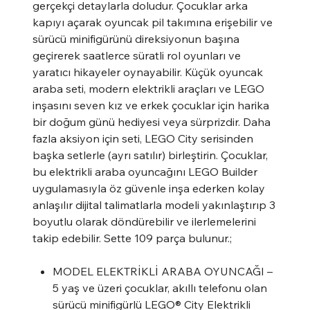
gerçekçi detaylarla doludur. Çocuklar arka
kapıyı açarak oyuncak pil takımına erişebilir ve
sürücü minifigürünü direksiyonun başına
geçirerek saatlerce süratli rol oyunları ve
yaratıcı hikayeler oynayabilir. Küçük oyuncak
araba seti, modern elektrikli araçları ve LEGO
inşasını seven kız ve erkek çocuklar için harika
bir doğum günü hediyesi veya sürprizdir. Daha
fazla aksiyon için seti, LEGO City serisinden
başka setlerle (ayrı satılır) birleştirin. Çocuklar,
bu elektrikli araba oyuncağını LEGO Builder
uygulamasıyla öz güvenle inşa ederken kolay
anlaşılır dijital talimatlarla modeli yakınlaştırıp 3
boyutlu olarak döndürebilir ve ilerlemelerini
takip edebilir. Sette 109 parça bulunur.;
MODEL ELEKTRİKLİ ARABA OYUNCAĞI –
5 yaş ve üzeri çocuklar, akıllı telefonu olan
sürücü minifigürlü LEGO® City Elektrikli