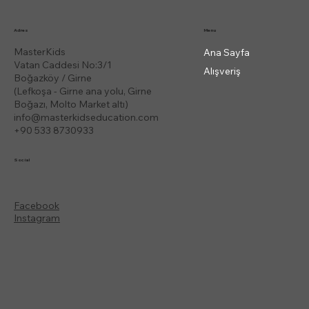
Menu
Adres
MasterKids
Ana Sayfa
Vatan Caddesi No:3/1
Alışveriş
Boğazköy / Girne
(Lefkoşa - Girne ana yolu, Girne
Boğazı, Molto Market altı)
info@masterkidseducation.com
+90 533 8730933
Social
Facebook
Instagram