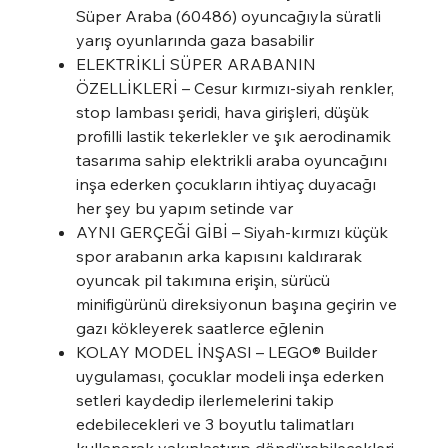
Süper Araba (60486) oyuncağıyla süratli
yarış oyunlarında gaza basabilir
ELEKTRİKLİ SÜPER ARABANIN
ÖZELLİKLERİ – Cesur kırmızı-siyah renkler,
stop lambası şeridi, hava girişleri, düşük
profilli lastik tekerlekler ve şık aerodinamik
tasarıma sahip elektrikli araba oyuncağını
inşa ederken çocukların ihtiyaç duyacağı
her şey bu yapım setinde var
AYNI GERÇEĞİ GİBİ – Siyah-kırmızı küçük
spor arabanın arka kapısını kaldırarak
oyuncak pil takımına erişin, sürücü
minifigürünü direksiyonun başına geçirin ve
gazı kökleyerek saatlerce eğlenin
KOLAY MODEL İNŞASI – LEGO® Builder
uygulaması, çocuklar modeli inşa ederken
setleri kaydedip ilerlemelerini takip
edebilecekleri ve 3 boyutlu talimatları
kullanarak yakınlaştırıp döndürebilecekleri