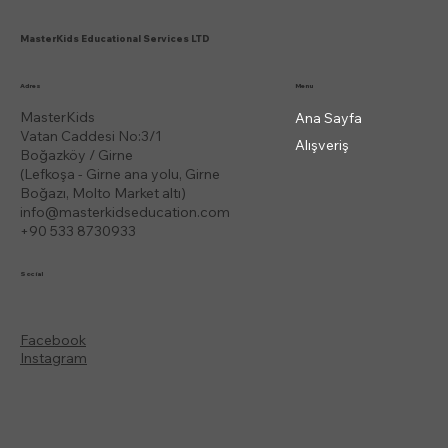
MasterKids Educational Services LTD
Menu
Adres
MasterKids
Ana Sayfa
Vatan Caddesi No:3/1
Alışveriş
Boğazköy / Girne
(Lefkoşa - Girne ana yolu, Girne
Boğazı, Molto Market altı)
info@masterkidseducation.com
+90 533 8730933
Social
Facebook
Instagram