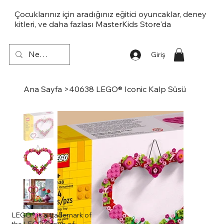
Çocuklarınız için aradığınız eğitici oyuncaklar, deney
kitleri, ve daha fazlası MasterKids Store'da
Giriş
Ana Sayfa
>
40638 LEGO® Iconic Kalp Süsü
LEGO® is a trademark of
the LEGO Group of