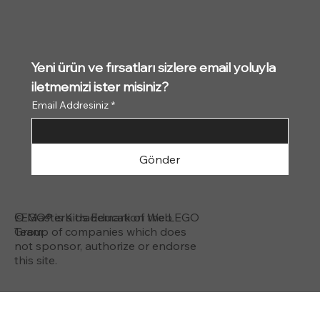
Yeni ürün ve fırsatları sizlere email yoluyla 
iletmemizi ister misiniz?
Email Addresiniz
*
Gönder
© MasterKids Education Web
LEGO® is a trademark of the LEGO
Team
Group of companies which does
not sponsor, authorize or endorse
this site.