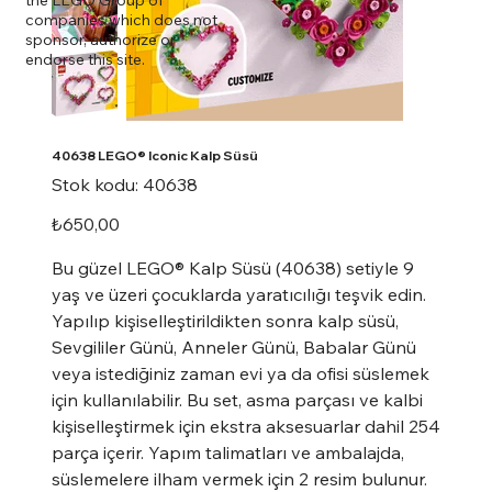
companies which does not
sponsor, authorize or
endorse this site.
40638 LEGO® Iconic Kalp Süsü
Stok
Stok kodu:
40638
kodu:
40638
Fiyat
₺650,00
Bu güzel LEGO® Kalp Süsü (40638) setiyle 9
yaş ve üzeri çocuklarda yaratıcılığı teşvik edin.
Yapılıp kişiselleştirildikten sonra kalp süsü,
Sevgililer Günü, Anneler Günü, Babalar Günü
veya istediğiniz zaman evi ya da ofisi süslemek
için kullanılabilir. Bu set, asma parçası ve kalbi
kişiselleştirmek için ekstra aksesuarlar dahil 254
parça içerir. Yapım talimatları ve ambalajda,
süslemelere ilham vermek için 2 resim bulunur.