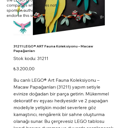
companies which does not
sponsor, authorize or
endorse this site.
31211 LEGO® ART Fauna Koleksiyonu – Macaw
Papağanları
Stok
Stok kodu:
31211
kodu:
31211
Fiyat
₺3.200,00
Bu canlı LEGO® Art Fauna Koleksiyonu –
Macaw Papağanları (31211) yapım setiyle
evinize doğadan bir parça getirin. Mükemmel
dekoratif ev eşyası hediyesidir ve 2 papağan
modeliyle yetişkin model severlere göz
kamaştırıcı, rengârenk bir sahne oluşturma
olanağı sunar. Bu çerçevesiz LEGO tablosu
kendi başına duramaz ve duvarda sergilenecek