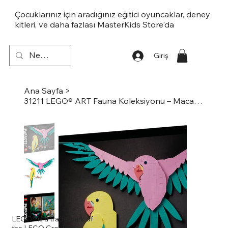
Çocuklarınız için aradığınız eğitici oyuncaklar, deney
kitleri, ve daha fazlası MasterKids Store'da
Giriş
Ana Sayfa
>
31211 LEGO® ART Fauna Koleksiyonu – Macaw Papağanları
LEGO® is a trademark of
the LEGO Group of