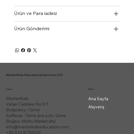
Ürün ve Para iadesi
Ürün Gönderimi
MasterKids Educational Services LTD
Menu
Adres
MasterKids
Ana Sayfa
Vatan Caddesi No:3/1
Alışveriş
Boğazköy / Girne
(Lefkoşa - Girne ana yolu, Girne
Boğazı, Molto Market altı)
info@masterkidseducation.com
+90 533 8730933