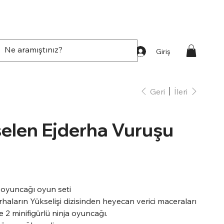
Giriş
Geri
İleri
selen Ejderha Vuruşu
yuncağı oyun seti
ların Yükselişi dizisinden heyecan verici maceraları
 2 minifigürlü ninja oyuncağı.