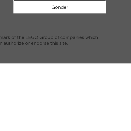
Gönder
emark of the LEGO Group of companies which
 authorize or endorse this site.