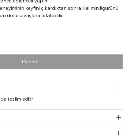
 önce eğlenceli yapım
eneyiminin keyfini çıkardıktan sonra Kai minifigürünü
 dolu savaşlara fırlatabilir.
Tükendi
a teslim edilir.