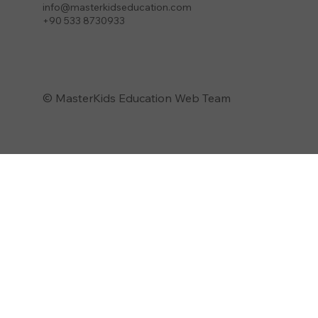
info@masterkidseducation.com
+90 533 8730933
© MasterKids Education Web Team