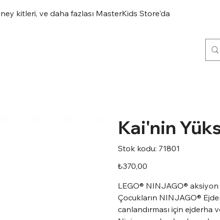
eney kitleri, ve daha fazlası MasterKids Store'da
Kai'nin Yük
Stok
Stok kodu:
71801
kodu:
71801
Fiyat
₺370,00
LEGO® NINJAGO® aksiyon o
Çocukların NINJAGO® Ejderha
canlandırması için ejderha ve