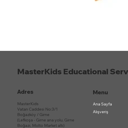
MasterKids Educational Serv
Adres
Menu
MasterKids
Ana Sayfa
Vatan Caddesi No:3/1
Alışveriş
Boğazköy / Girne
(Lefkoşa - Girne ana yolu, Girne
Boğazı, Molto Market altı)